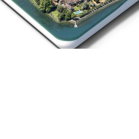
I
l
s
n
o
u
s
f
o
n
t
c
o
n
f
i
a
n
c
e