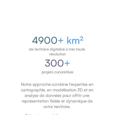
C
h
i
f
f
r
e
s
C
l
é
s
4900
+ km²
de territoire digitalisé à très haute 
résolution
300
+
projets concrétisés
Notre approche combine l'expertise en 
cartographie, en modélisation 3D et en 
analyse de données pour offrir une 
représentation fidèle et dynamique de 
votre territoire. 