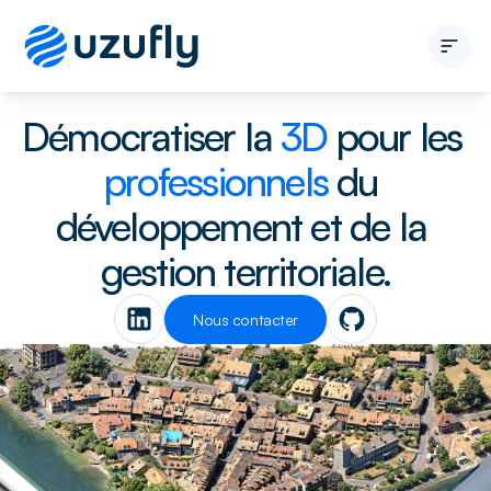
Démocratiser la 
3D 
pour les 
Développeur immobilier
Entité publique
professionnels 
du 
Solutions
A propos
développement et de la 
Blogs
gestion territoriale.
Nous contacter
Nous contacter