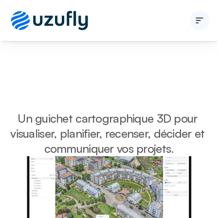
Développeur immobilier
Entité publique
Solutions
A propos
Blogs
Un guichet cartographique 3D pour 
Nous contacter
visualiser, planifier, recenser, décider et 
communiquer vos projets.