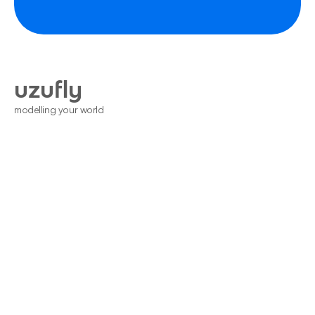
uzufly
modelling your world
Home
Nous Contacter
Blogs
Conditions Générales
DPD
Entité publique
Développeur immobilier