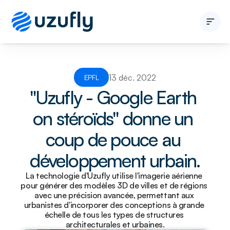
Développeur immobilier
Entité publique
13 déc. 2022
EPFL
Solutions
"Uzufly - Google Earth 
A propos
Blogs
on stéroïds" donne un 
Nous contacter
coup de pouce au 
développement urbain.
La technologie d'Uzufly utilise l'imagerie aérienne 
pour générer des modèles 3D de villes et de régions 
avec une précision avancée, permettant aux 
urbanistes d'incorporer des conceptions à grande 
échelle de tous les types de structures 
architecturales et urbaines.