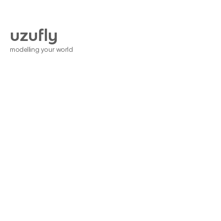
uzufly
modelling your world
Home
Nous Contacter
Blogs
Conditions Générales
DPD
Entité publique
Développeur immobilier
Solutions
A propos