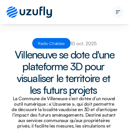
Développeur immobilier
Entité publique
10 oct. 2025
Radio Chablais
Solutions
 Villeneuve se dote d'une 
A propos
Blogs
plateforme 3D pour 
Nous contacter
visualiser le territoire et 
les futurs projets 
La Commune de Villeneuve s’est dotée d’un nouvel 
outil numérique : « Uzuverse », qui doit permettre 
de découvrir la localité vaudoise en 3D et d’anticiper 
l’impact des futurs aménagements. Destiné autant 
aux services communaux qu’aux propriétaires 
privés, il facilite les mesures, les simulations et 