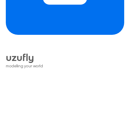
uzufly
modelling your world
Home
Nous Contacter
Blogs
Conditions Générales
DPD